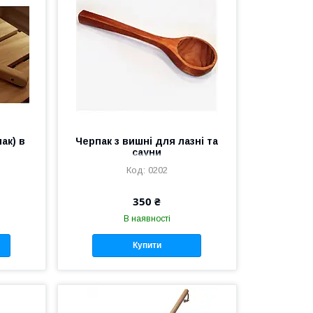
ак) в
Черпак з вишні для лазні та
р
сауни
0202
350 ₴
В наявності
Купити