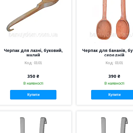
Черпак для лазні, буковий,
Черпак для бананів, бу
малий
середній
0101
0101
350 ₴
390 ₴
В наявності
В наявності
Купити
Купити