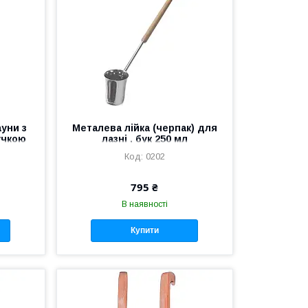
ауни з
Металева лійка (черпак) для
учкою
лазні , бук 250 мл
ій)
0202
795 ₴
В наявності
Купити