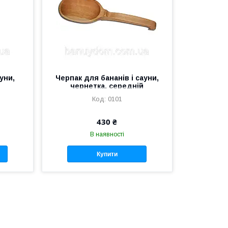
уни,
Черпак для бананів і сауни,
чернетка, середній
0101
430 ₴
В наявності
Купити