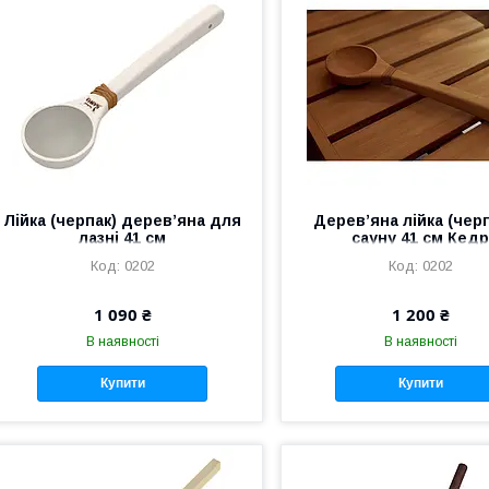
Лійка (черпак) деревʼяна для
Деревʼяна лійка (черп
лазні 41 см
сауну 41 см Кед
0202
0202
1 090 ₴
1 200 ₴
В наявності
В наявності
Купити
Купити