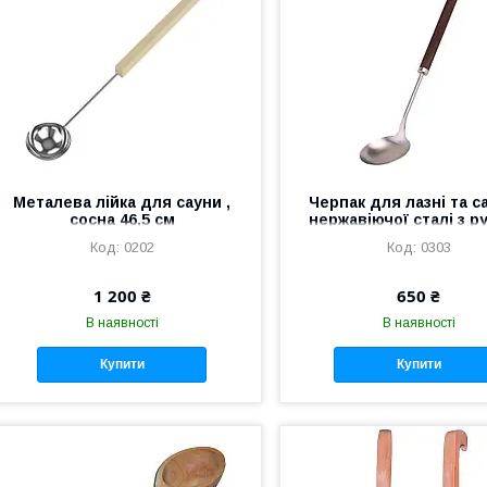
Металева лійка для сауни ,
Черпак для лазні та с
сосна 46,5 см
нержавіючої сталі з р
термоясен (середн
0202
0303
1 200 ₴
650 ₴
В наявності
В наявності
Купити
Купити