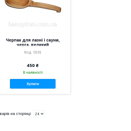
Черпак для лазні і сауни,
черга, великий
0101
450 ₴
В наявності
Купити