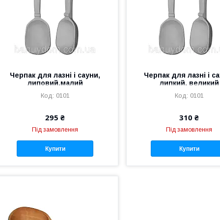
Черпак для лазні і сауни,
Черпак для лазні і са
липовий,малий
липкий, великий
0101
0101
295 ₴
310 ₴
Під замовлення
Під замовлення
Купити
Купити