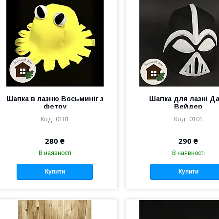
Шапка в лазню Восьминіг з
Шапка для лазні Д
фетру
Вейдер
0101
0101
280 ₴
290 ₴
В наявності
В наявності
Купити
Купити