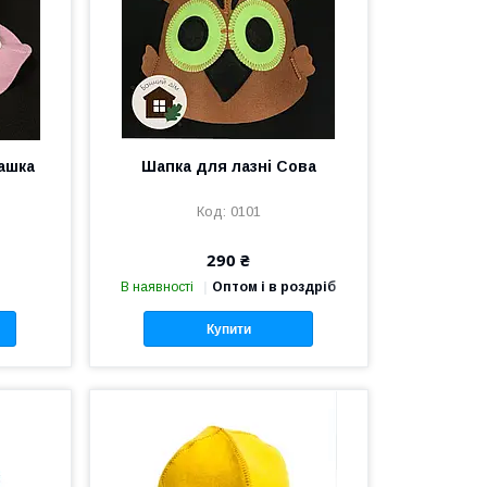
ашка
Шапка для лазні Сова
0101
290 ₴
В наявності
Оптом і в роздріб
Купити