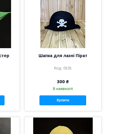
стер
Шапка для лазні Пірат
0101
300 ₴
В наявності
Купити