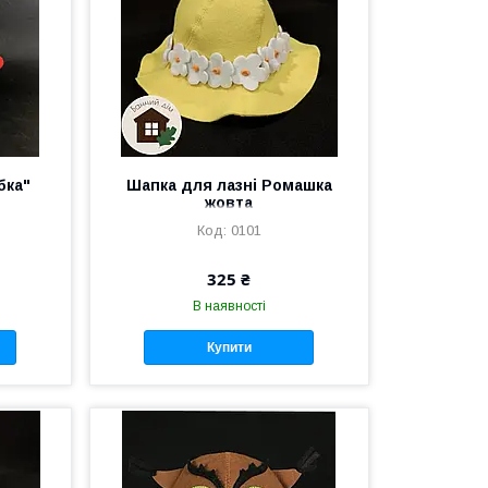
бка"
Шапка для лазні Ромашка
жовта
0101
325 ₴
В наявності
Купити