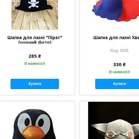
Шапка для лазні "Пірат"
Шапка для лазні Хв
(чорний фетр)
0101
285 ₴
330 ₴
В наявності
В наявності
Купити
Купити