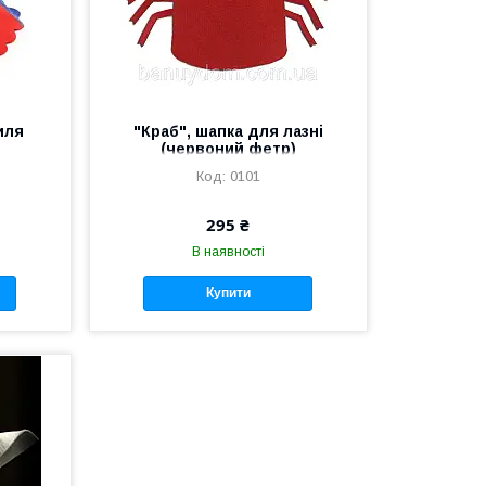
иля
"Краб", шапка для лазні
(червоний фетр)
0101
295 ₴
В наявності
Купити