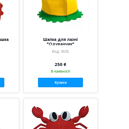
ашка
Шапка для лазні
"Одуванчик"
0101
250 ₴
В наявності
Купити