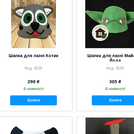
Шапка для лазні Котик
Шапка для лазні Май
Йода
0101
0101
290 ₴
305 ₴
В наявності
В наявності
Купити
Купити