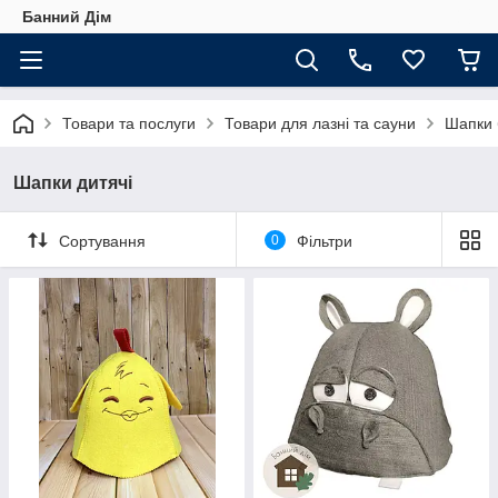
Банний Дім
Товари та послуги
Товари для лазні та сауни
Шапки 
Шапки дитячі
Сортування
0
Фільтри