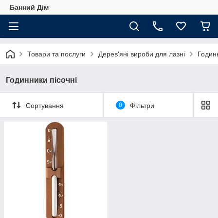
Банний Дім
Товари та послуги
Дерев'яні вироби для лазні
Годинн
Годинники пісочні
Сортування
0
Фільтри