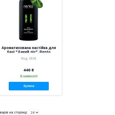
Ароматизована настійка для
бані "Дикий ліс", Rento
(Фінляндія)
0101
440 ₴
В наявності
Купити