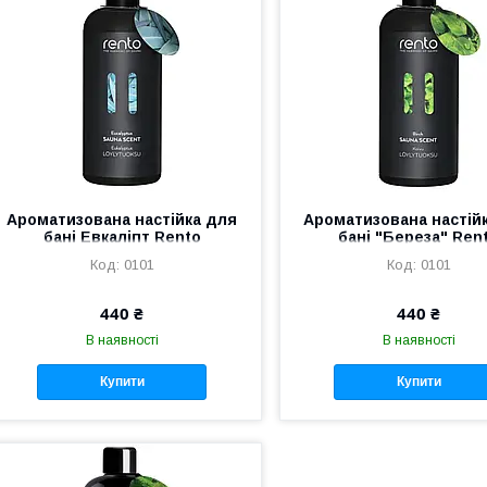
Ароматизована настійка для
Ароматизована настій
бані Евкаліпт Rento
бані "Береза" Ren
(Фінляндія)
(Фінляндія)
0101
0101
440 ₴
440 ₴
В наявності
В наявності
Купити
Купити