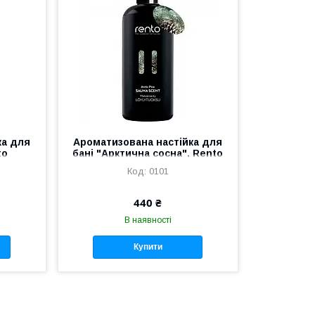
ка для
Ароматизована настійка для
to
бані "Арктична сосна", Rento
(Фінляндія
0101
440 ₴
В наявності
Купити