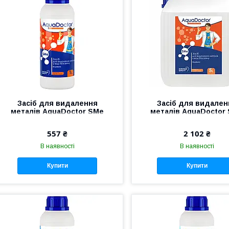
Засіб для видалення
Засіб для видален
металів AquaDoctor SMe
металів AquaDoctor
StopMetal (1 л)
StopMetal, 5 л
557 ₴
2 102 ₴
В наявності
В наявності
Купити
Купити