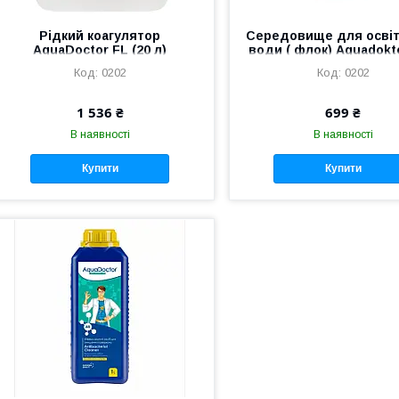
Рідкий коагулятор
Середовище для осві
AquaDoctor FL (20 л)
води ( флок) Aquadokto
5 кг)
0202
0202
1 536 ₴
699 ₴
В наявності
В наявності
Купити
Купити