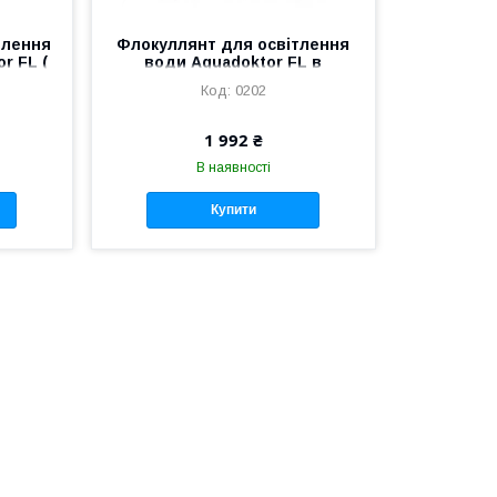
тлення
Флокуллянт для освітлення
r FL (
води Aquadoktor FL в
гранулах, 25 кг
0202
1 992 ₴
В наявності
Купити