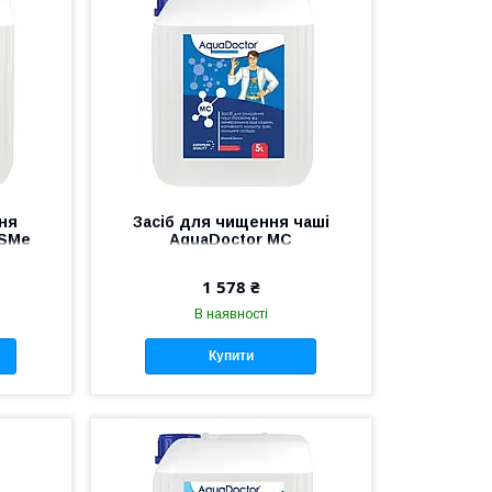
ня
Засіб для чищення чаші
 SMe
AquaDoctor MC
MineralCleaner, 5 л
1 578 ₴
В наявності
Купити