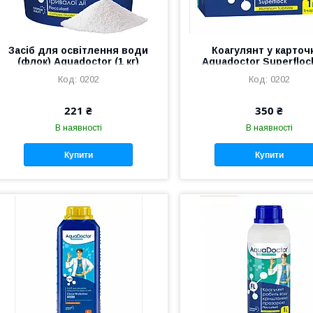
Засіб для освітлення води
Коагулянт у карточ
(флок) Aquadoctor (1 кг)
Aquadoctor Superflock
0202
0202
221 ₴
350 ₴
В наявності
В наявності
Купити
Купити