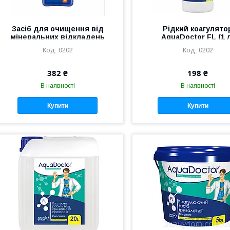
Засіб для очищення від
Рідкий коагулято
мінеральних відкладень
AquaDoctor FL (1 
AquaDoctor CW
0202
0202
CleanWaterline Крок 2
382 ₴
198 ₴
В наявності
В наявності
Купити
Купити