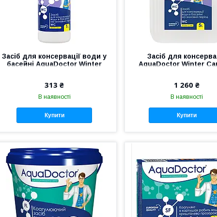
Засіб для консервації води у
Засіб для консерва
басейні AquaDoctor Winter
AquaDoctor Winter Car
Care 1 л
313 ₴
1 260 ₴
В наявності
В наявності
Купити
Купити