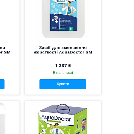
ння
Засіб для зменшення
or SM
жорсткості AquaDoctor SM
StopMineral
1 237 ₴
В наявності
Купити