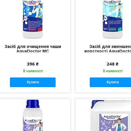
Засіб для очищення чаши
Засіб для зменше
AquaDoctor MC
жорсткості AquaDoct
MineralCleaner, 1 л
StopMineral
396 ₴
248 ₴
В наявності
В наявності
Купити
Купити