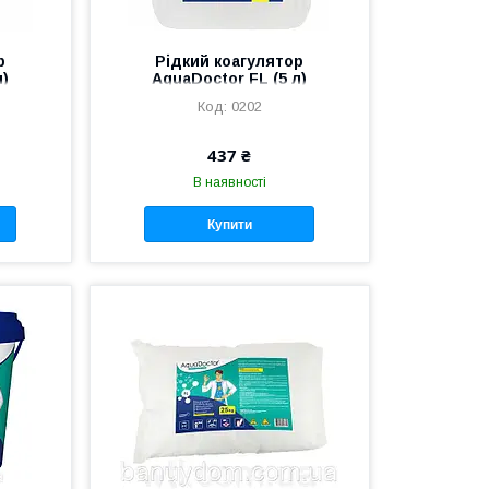
р
Рідкий коагулятор
л)
AquaDoctor FL (5 л)
0202
437 ₴
В наявності
Купити