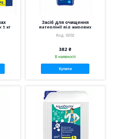
ках
Засіб для очищення
 1 кг
ватерлінії від жирових
відкладень AquaDoctor CW
0202
Крок 1
382 ₴
В наявності
Купити