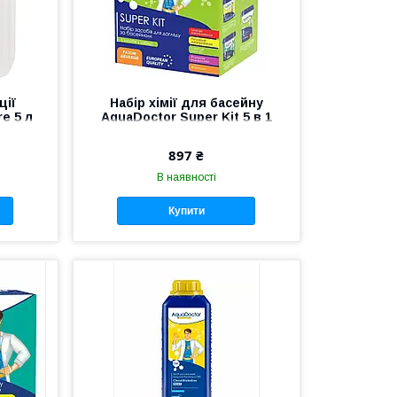
ції
Набір хімії для басейну
e 5 л
AquaDoctor Super Kit 5 в 1
897 ₴
В наявності
Купити