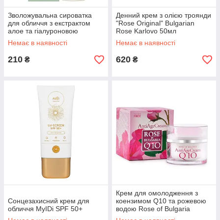
Зволожувальна сироватка
Денний крем з олією троянди
для обличчя з екстрактом
"Rose Original" Bulgarian
алое та гіалуроновою
Rose Karlovo 50мл
кислотою
Немає в наявності
Немає в наявності
210
620
₴
₴
Крем для омолодження з
Сонцезахисний крем для
коензимом Q10 та рожевою
обличчя MyIDi SPF 50+
водою Rose of Bulgaria
BioFresh 50 мл