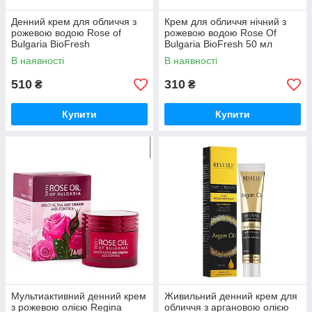
Денний крем для обличчя з
Крем для обличчя нічний з
рожевою водою Rose of
рожевою водою Rose Of
Bulgaria BioFresh
Bulgaria BioFresh 50 мл
В наявності
В наявності
510
310
₴
₴
Купити
Купити
Мультиактивний денний крем
Живильний денний крем для
з рожевою олією Regina
обличчя з аргановою олією