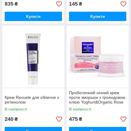
835
145
₴
₴
Купити
Купити
Пробіотичний нічний крем
Крем Revuele для обличчя з
проти зморшок з трояндовою
ретинолом
олією Yoghurt&Organic Rose
Oil BioFresh
В наявності
В наявності
240
475
₴
₴