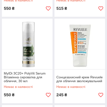
Немає в наявності
Немає в наявності
550
515
₴
₴
MyIDi 3C20+ PolyVit Serum
Вітамінна сироватка для
Сонцезахисний крем Revuele
обличчя, 30 мл
для обличчя зволожувальний
Немає в наявності
Немає в наявності
550
245
₴
₴