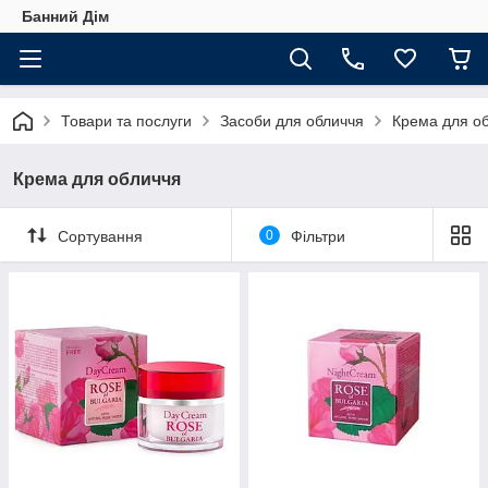
Банний Дім
Товари та послуги
Засоби для обличчя
Крема для о
Крема для обличчя
Сортування
0
Фільтри