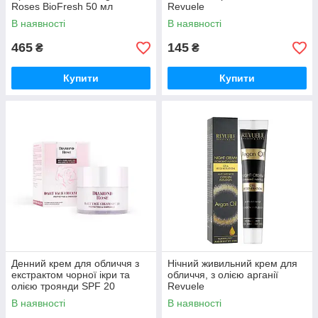
Roses BioFresh 50 мл
Revuele
В наявності
В наявності
465
145
₴
₴
Купити
Купити
Денний крем для обличчя з
Нічний живильний крем для
екстрактом чорної ікри та
обличчя, з олією арганії
олією троянди SPF 20
Revuele
Diamond Rose BioFresh 50
В наявності
В наявності
мл