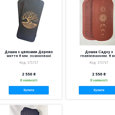
Дошка з цвяхами Дерево
Дошка Садху з
життя 8 мм, оцинковані
гравіюванням, 8 
оцинковані цвях
171717
171717
2 550 ₴
2 550 ₴
В наявності
В наявності
Купити
Купити