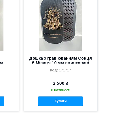
Дошка з гравіюванням Сонця
мм
й Місяця 10 мм оцинковані
и
цвяхи
171717
2 500 ₴
В наявності
Купити