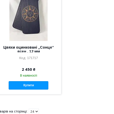
Цвяхи оцинковані „Сонце“
ясен , 12 мм
171717
2 450 ₴
В наявності
Купити