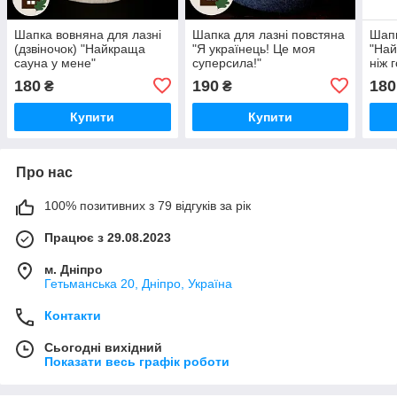
Шапка вовняна для лазні
Шапка для лазні повстяна
Шапк
(дзвіночок) "Найкраща
"Я українець! Це моя
"Най
сауна у мене"
суперсила!"
ніж 
180
190
180
₴
₴
Купити
Купити
Про нас
100% позитивних з 79 відгуків за рік
Працює з 29.08.2023
м. Дніпро
Гетьманська 20, Дніпро, Україна
Контакти
Сьогодні вихідний
Показати весь графік роботи