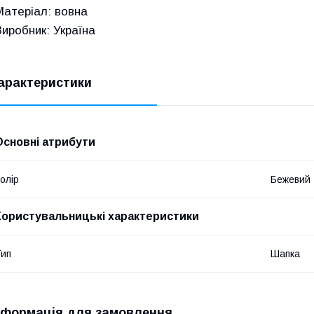
Матеріал: вовна
Виробник: Україна
арактеристики
Основні атрибути
олір
Бежевий
Користувальницькі характеристики
ип
Шапка
нформація для замовлення