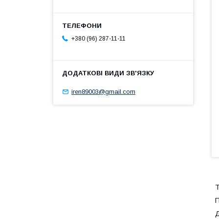
+380 (96) 287-11-11
iren89003@gmail.com
Т
П
Д