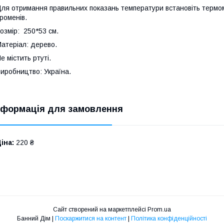
ля отримання правильних показань температури встановіть термом
роменів.
озмір: 250*53 см.
атеріал: дерево.
е містить ртуті.
иробництво: Україна.
нформація для замовлення
іна:
220 ₴
Сайт створений на маркетплейсі
Prom.ua
Банний Дім |
Поскаржитися на контент
|
Політика конфіденційності