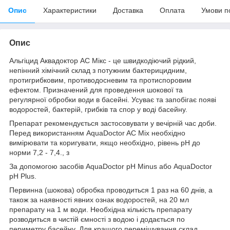
Опис
Характеристики
Доставка
Оплата
Умови п
Опис
Альгіцид Аквадоктор АС Мікс - це швидкодіючий рідкий,
непінний хімічний склад з потужним бактерицидним,
протигрибковим, противодосневим та протиспоровим
ефектом. Призначений для проведення шокової та
регулярної обробки води в басейні. Усуває та запобігає появі
водоростей, бактерій, грибків та спор у воді басейну.
Препарат рекомендується застосовувати у вечірній час доби.
Перед використанням AquaDoctor AC Mix необхідно
вимірювати та коригувати, якщо необхідно, рівень рН до
норми 7,2 - 7,4., з
За допомогою засобів AquaDoctor pH Minus або AquaDoctor
pH Plus.
Первинна (шокова) обробка проводиться 1 раз на 60 днів, а
також за наявності явних ознак водоростей, на 20 мл
препарату на 1 м води. Необхідна кількість препарату
розводиться в чистій ємності з водою і додається по
периметру басейну. Для кращого перемішування склад