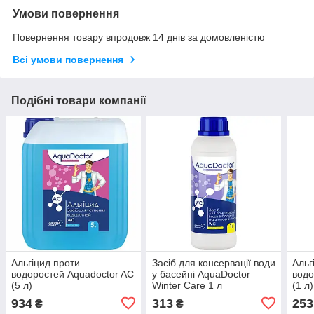
Умови повернення
Повернення товару впродовж 14 днів за домовленістю
Всі умови повернення
Подібні товари компанії
Альгіцид проти
Засіб для консервації води
Альг
водоростей Aquadoctor AC
у басейні AquaDoctor
водо
(5 л)
Winter Care 1 л
(1 л)
934
313
253
₴
₴