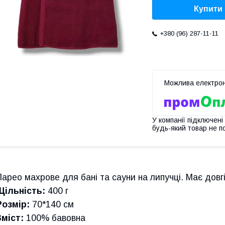
Купити
+380 (96) 287-11-11
У компанії підключені
будь-який товар не п
Парео махрове для бані та сауни на липучці. Має довг
Щільність:
400 г
Розмір:
70*140 см
Зміст:
100% бавовна