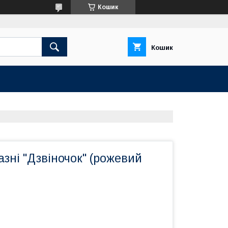
Кошик
Кошик
зні "Дзвіночок" (рожевий