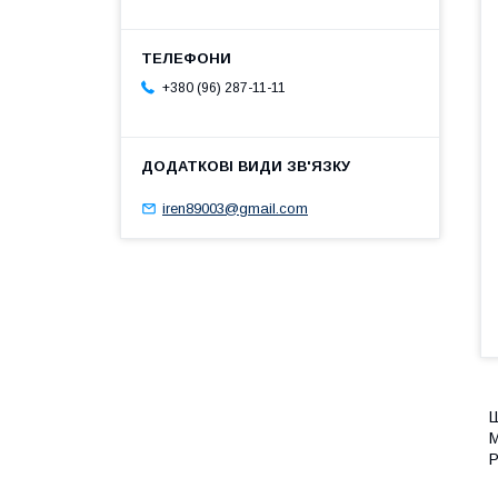
+380 (96) 287-11-11
iren89003@gmail.com
Ш
М
Р