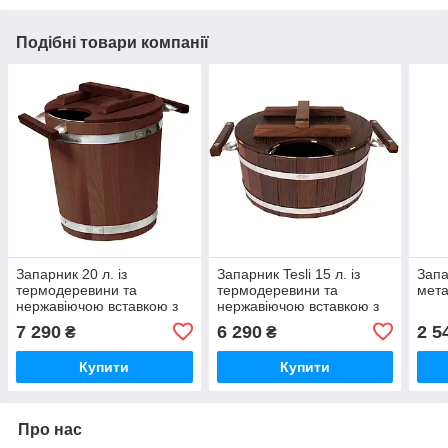
Подібні товари компанії
Запарник 20 л. із
Запарник Tesli 15 л. із
Запа
термодеревини та
термодеревини та
мета
нержавіючою вставкою з
нержавіючою вставкою з
кришкою
кришкою
7 290
6 290
2 5
₴
₴
Купити
Купити
Про нас