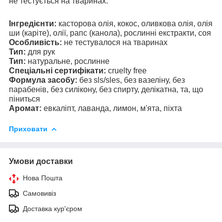
не тестується на тваринах.
Інгредієнти:
касторова олія, кокос, оливкова олія, олія
ши (каріте), олії, рапс (канола), рослинні екстракти, соя
Особливість:
не тестувалося на тваринах
Тип:
для рук
Тип:
натуральне, рослинне
Спеціальні сертифікати:
cruelty free
Формула засобу:
без sls/sles, без вазеліну, без
парабенів, без силікону, без спирту, делікатна, та, що
піниться
Аромат:
евкаліпт, лаванда, лимон, м'ята, піхта
Приховати
Умови доставки
Нова Пошта
Самовивіз
Доставка кур'єром