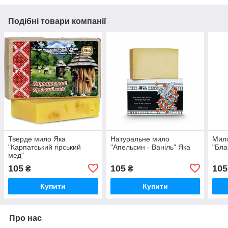
Подібні товари компанії
Тверде мило Яка
Натуральне мило
Мило
"Карпатський гірський
"Апельсин - Ваніль" Яка
"Бла
мед"
105
105
105
₴
₴
Купити
Купити
Про нас