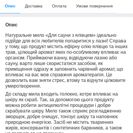
Опис
Доставка
Оплата
Умови повернення
Опис
Натуральне мило «Для сауни з ялівцем» ідеально
підійде для всіх любителів попаритися у лазні! Справа
у тому, що продукт містить ефірну олію ялівцю та інших
трав, цілющий аромат яких по-особливому впливає на
організм. Приймаючи ванну, відвідуючи лазню або
сауну, варто лише скористатися засобом, як
приміщення одразу ж заповнить чарівний аромат, що
впливає на вас мов справжня ароматерапія. Це
дозволить вам зняти стрес, втому та відчути цілковите
умиротворення.
До складу мила входить толокно, котре впливає на
шкіру як скраб. Так, за допомогою цього продукту
можна робити антицелюлітні процедури і добре
скрабувати шкіру. Мило також сприяє розгладженню
зморщок, добре очищує, тонізує шкіру та наповнює
природною енергією. Засіб не містить тваринних
жирів, консервантів і синтетичних барвників, а також