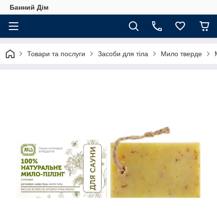
Банний Дім
Товари та послуги
Засоби для тіла
Мило тверде