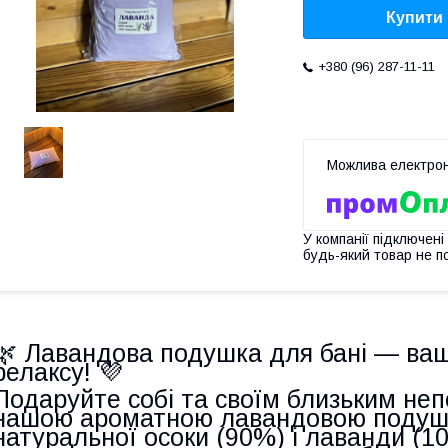
Купити
+380 (96) 287-11-11
У компанії підключені
будь-який товар не п
🌿
Лавандова подушка для бані — ваш
релаксу!
💜
Подаруйте собі та своїм близьким не
нашою ароматною лавандовою подуш
натуральної осоки (90%) і лаванди (1