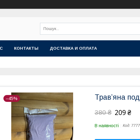
АС
КОНТАКТЫ
ДОСТАВКА И ОПЛАТА
Травʼяна по
–45%
209 ₴
380 ₴
В наявності
Код:
7777