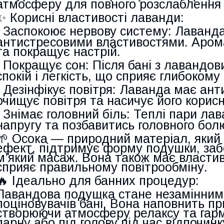
атмосферу для повного розслаблення 
✨
Корисні властивості лаванди:
•
Заспокоює нервову систему:
Лаванда
антистресовими властивостями. Арома
та покращує настрій.
•
Покращує сон:
Після бані з лавандов
спокій і легкість, що сприяє глибокому
•
Дезінфікує повітря:
Лаванда має анти
очищує повітря та насичує його кори
•
Знімає головний біль:
Теплі пари лав
напругу та позбавитись головного бол
🌱
Осока
— природний матеріал, який
ефект, підтримує форму подушки, за
м’який масаж. Вона також має властиві
сприяє правильному повітрообміну.
🔥
Ідеально для банних процедур:
Лавандова подушка стане незамінним
поціновувачів бані. Вона наповнить 
створюючи атмосферу релаксу та гармо
парну або під голову під час відпочинк