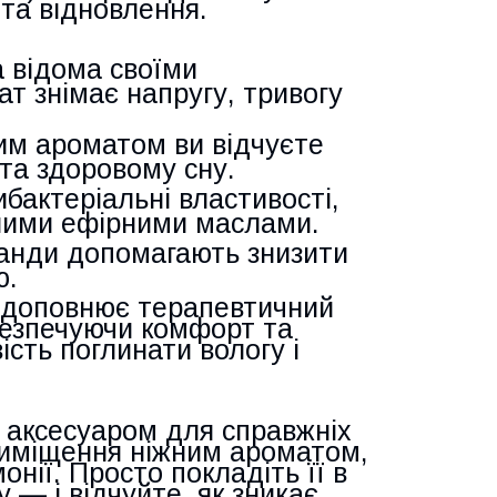
та відновлення.
 відома своїми
т знімає напругу, тривогу
им ароматом ви відчуєте
 та здоровому сну.
бактеріальні властивості,
сними ефірними маслами.
анди допомагають знизити
ю.
 доповнює терапевтичний
безпечуючи комфорт та
сть поглинати вологу і
 аксесуаром для справжніх
приміщення ніжним ароматом,
нії. Просто покладіть її в
у — і відчуйте, як зникає