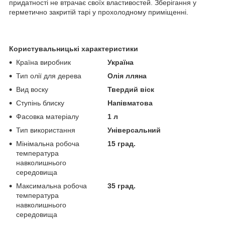
придатності не втрачає своїх властивостей. Зберігання у
герметично закритій тарі у прохолодному приміщенні.
Користувальницькі характеристики
Країна виробник
Україна
Тип олії для дерева
Олія лляна
Вид воску
Твердий віск
Ступінь блиску
Напівматова
Фасовка матеріалу
1 л
Тип використання
Універсальний
Мінімальна робоча
15 град.
температура
навколишнього
середовища
Максимальна робоча
35 град.
температура
навколишнього
середовища