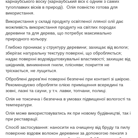
карнаубського воску (карнаубський віск є одним з самих
тугоплавких вісків в природі). Олія повністю готова для
використання.
Використання у складі продукту освітленої лляної олії дає
можливість використання продукту на світлих породах
деревини та для дерева, що потребує максимально
природного кольору.
Глибоко проникає у структуру деревини; захищає від вологи;
зберігає натуральну текстуру поверхні, що обробляється;
надає поверхні водовідштовхувальні властивості; захищає від
шкідників, виникнення гнили, плісняви; покриття не
тріскається, не лущиться.
Оброблені дерев'яні поверхні безпечні при контакті зі шкірою.
Рекомендуємо обробляти олією приміщення всередині та
зовні, лазні та сауни, у т.ч. лавки, топчани, полиці.
Олія не токсична і безпечна в умовах підвищеної вологості та
температури.
Олія може використовуватись як при новому будівництві, так і
при реставрації.
Спосіб застосування: наносити на очищену від бруду та пилу
поверхню вздовж волокон деревини за допомогою пензля з