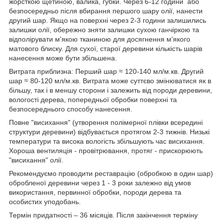
жорсткою щетиною, валика, губки. Через 6-12 години або
безпосередньо після вбирання першого шару олії, нанести
другий шар. Якщо на поверхні через 2-3 години залишились
залишки олії, обережно зняти залишки сухою ганчіркою та
відполірувати м'якою тканиною для досягнення м'якого
матового блиску. Для сухої, старої деревини кількість шарів
нанесення може бути збільшена.
Витрата приблизна: Перший шар ≈ 120-140 мл/м.кв. Другий
шар ≈ 80-120 мл/м.кв. Витрата може суттєво змінюватися як в
більшу, так і в меншу сторони і залежить від породи деревини,
вологості дерева, попередньої обробки поверхні та
безпосереднього способу нанесення.
Повне "висихання" (утворення полімерної плівки всередині
структури деревини) відбувається протягом 2-3 тижнів. Низькі
температури та висока вологість збільшують час висихання.
Хороша вентиляція - провітрювання, протяг - прискорюють
"висихання" олії.
Рекомендуємо проводити реставрацію (обробкою в один шар)
обробленої деревини через 1 - 3 роки залежно від умов
використання, первинної обробки, породи дерева та
особистих уподобань.
Термін придатності – 36 місяців. Після закінчення терміну