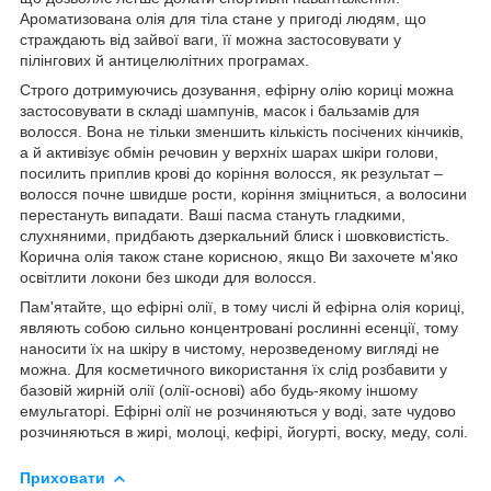
Ароматизована олія для тіла стане у пригоді людям, що
страждають від зайвої ваги, її можна застосовувати у
пілінгових й антицелюлітних програмах.
Строго дотримуючись дозування, ефірну олію кориці можна
застосовувати в складі шампунів, масок і бальзамів для
волосся. Вона не тільки зменшить кількість посічених кінчиків,
а й активізує обмін речовин у верхніх шарах шкіри голови,
посилить приплив крові до коріння волосся, як результат –
волосся почне швидше рости, коріння зміцниться, а волосини
перестануть випадати. Ваші пасма стануть гладкими,
слухняними, придбають дзеркальний блиск і шовковистість.
Корична олія також стане корисною, якщо Ви захочете м'яко
освітлити локони без шкоди для волосся.
Пам'ятайте, що ефірні олії, в тому числі й ефірна олія кориці,
являють собою сильно концентровані рослинні есенції, тому
наносити їх на шкіру в чистому, нерозведеному вигляді не
можна. Для косметичного використання їх слід розбавити у
базовій жирній олії (олії-основі) або будь-якому іншому
емульгаторі. Ефірні олії не розчиняються у воді, зате чудово
розчиняються в жирі, молоці, кефірі, йогурті, воску, меду, солі.
Приховати