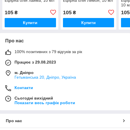
Ефірна олія лайма, 10 мл
Ефірна олія Лимон, 10 мл
Ефір
10 м
105
105
105
₴
₴
Купити
Купити
Про нас
100% позитивних з 79 відгуків за рік
Працює з 29.08.2023
м. Дніпро
Гетьманська 20, Дніпро, Україна
Контакти
Сьогодні вихідний
Показати весь графік роботи
Про нас