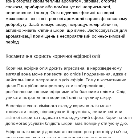
вона огортає своїм теплим ароматом, зігріває, огортає
спокоєм, прибирає або пом'якшує всі неприємності,
переживання і холод. Олія підсилює фізичні та творчі
можливості, як і інші грошові аромаолії сприяє фінансовому
добробуту. Засіб тонізує шкіру, покращує колір обличчя,
активно живить клітини шкіри, що в'яне. Застосовується для
ароматизації приміщень в несприятливий осінньо-зимовий
період
Косметична користь коричної ефірної олії
Корична ефірна олія досить агресивна, в нерозведеному
вигляді вона може привести до опіків і подразнення, адже є
найсильнішим алергеном з усіх ефірів. Тому в косметичних
цілях її потрібно використовувати з обережністю,
розбавляючи іншими ефірними або базовими оліями. Слід
уникати потрапляння коричної олії на чутливу шкіру.
Внаслідок свого хімічного складу корична олія може
тонізувати шкіру, підвищувати її пружність, живити клітини
зів'ялої шкіри та надавати омолоджуючий ефект. Корична олія
допомогає усувати блідість шкіри, має помірну стягуючу дію.
Ефірна олія кориці допомогає швидко розігріти шкіру і м'язи,
що дозволяє легше долати спортивні навантаження.