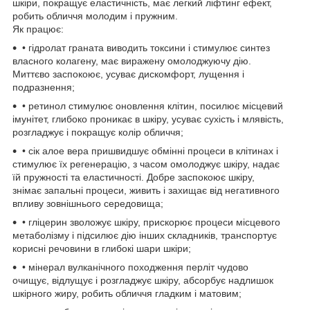
шкіри, покращує еластичність, має легкий ліфтинг ефект,
робить обличчя молодим і пружним.
Як працює:
• гідролат граната виводить токсини і стимулює синтез
власного колагену, має виражену омолоджуючу дію.
Миттєво заспокоює, усуває дискомфорт, лущення і
подразнення;
• ретинол стимулює оновлення клітин, посилює місцевий
імунітет, глибоко проникає в шкіру, усуває сухість і млявість,
розгладжує і покращує колір обличчя;
• сік алое вера пришвидшує обмінні процеси в клітинах і
стимулює їх регенерацію, з часом омолоджує шкіру, надає
їй пружності та еластичності. Добре заспокоює шкіру,
знімає запальні процеси, живить і захищає від негативного
впливу зовнішнього середовища;
• гліцерин зволожує шкіру, прискорює процеси місцевого
метаболізму і підсилює дію інших складників, транспортує
корисні речовини в глибокі шари шкіри;
• мінерал вулканічного походження перліт чудово
очищує, відлущує і розгладжує шкіру, абсорбує надлишок
шкірного жиру, робить обличчя гладким і матовим;