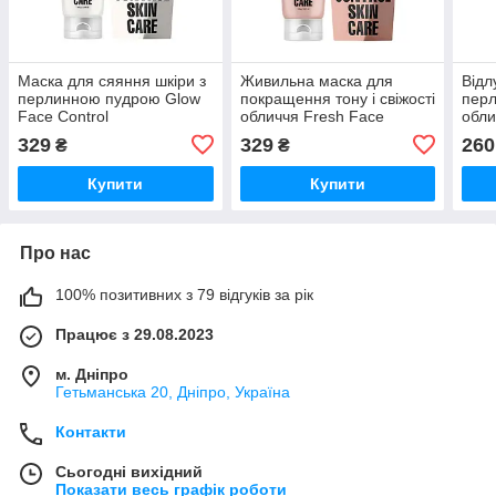
Маска для сяяння шкіри з
Живильна маска для
Від
перлинною пудрою Glow
покращення тону і свіжості
перл
Face Control
обличчя Fresh Face
обли
Mr.SCRUBBER
Control Mr.SCRUBBER
Coll
329
329
260
₴
₴
кліт
Mr.
Купити
Купити
Про нас
100% позитивних з 79 відгуків за рік
Працює з 29.08.2023
м. Дніпро
Гетьманська 20, Дніпро, Україна
Контакти
Сьогодні вихідний
Показати весь графік роботи