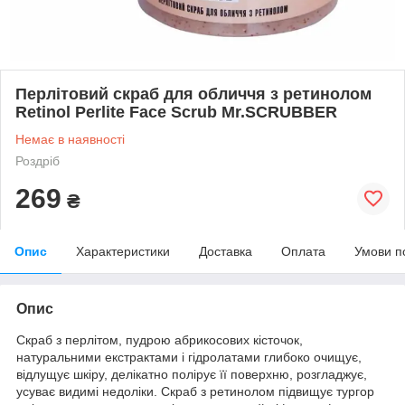
Перлітовий скраб для обличчя з ретинолом
Retinol Perlite Face Scrub Mr.SCRUBBER
Немає в наявності
Роздріб
269
₴
Опис
Характеристики
Доставка
Оплата
Умови п
Опис
Скраб з перлітом, пудрою абрикосових кісточок,
натуральними екстрактами і гідролатами глибоко очищує,
відлущує шкіру, делікатно полірує її поверхню, розгладжує,
усуває видимі недоліки. Скраб з ретинолом підвищує тургор