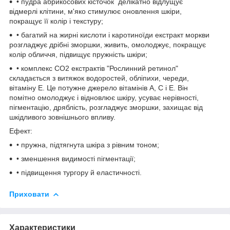
• пудра абрикосових кісточок делікатно відлущує
відмерлі клітини, м'яко стимулює оновлення шкіри,
покращує її колір і текстуру;
• багатий на жирні кислоти і каротиноїди екстракт моркви
розгладжує дрібні зморшки, живить, омолоджує, покращує
колір обличчя, підвищує пружність шкіри;
• комплекс СО2 екстрактів "Рослинний ретинол"
складається з витяжок водоростей, обліпихи, череди,
вітаміну Е. Це потужне джерело вітамінів А, С і Е. Він
помітно омолоджує і відновлює шкіру, усуває нерівності,
пігментацію, дряблість, розгладжує зморшки, захищає від
шкідливого зовнішнього впливу.
Ефект:
• пружна, підтягнута шкіра з рівним тоном;
• зменшення видимості пігментації;
• підвищення тургору й еластичності.
Приховати
Характеристики