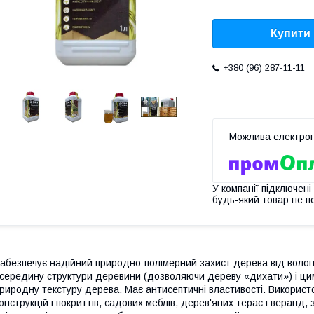
Купити
+380 (96) 287-11-11
У компанії підключені
будь-який товар не п
абезпечує надійний природно-полімерний захист дерева від воло
середину структури деревини (дозволяючи дереву «дихати») і ци
риродну текстуру дерева. Має антисептичні властивості. Викорис
онструкцій і покриттів, садових меблів, дерев'яних терас і веранд, 