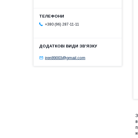
+380 (96) 287-11-11
iren89003@gmail.com
З
в
п
к