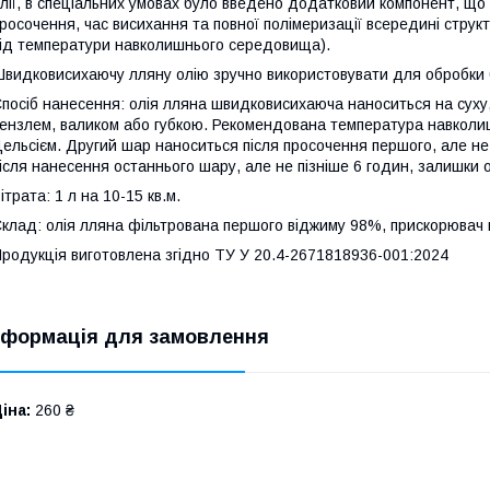
лії, в спеціальних умовах було введено додатковий компонент, що 
росочення, час висихання та повної полімеризації всередині стру
ід температури навколишнього середовища).
видковисихаючу лляну олію зручно використовувати для обробки бу
посіб нанесення: олія лляна швидковисихаюча наноситься на суху,
ензлем, валиком або губкою. Рекомендована температура навколи
ельсієм. Другий шар наноситься після просочення першого, але не п
ісля нанесення останнього шару, але не пізніше 6 годин, залишки о
ітрата: 1 л на 10-15 кв.м.
клад: олія лляна фільтрована першого віджиму 98%, прискорювач п
родукція виготовлена згідно ТУ У 20.4-2671818936-001:2024
нформація для замовлення
іна:
260 ₴