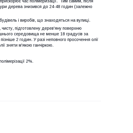
прискорює час полімеризації. Тим самим, після
ктури дерева знизився до 24-48 годин (залежно
дівель і виробів, що знаходяться на вулиці.
 чисту, підготовлену дерев'яну поверхню
шнього середовища не менше 18 градусів за
ізніше 2 годин. У разі неповного просочення олії
лії зняти м'якою ганчіркою.
олімерізації 2%.