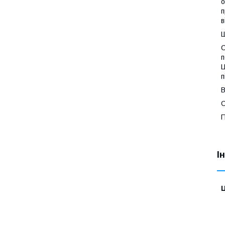
о
п
в
Ш
С
п
Ц
п
В
С
П
І
Ц