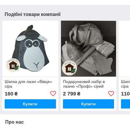
Подібні товари компанії
Шапка для лазні «Вівця»
Подарунковий набір в
Шапк
сіра
лазню «Профі» сірий
сіра
160
2 799
110
₴
₴
Купити
Купити
Про нас