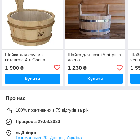
Шайка для сауни з
Шайка для лазні 5 літрів з
Шайк
вставкою 4 л Сосна
ясена
ясе
1 900
1 230
1 5
₴
₴
Купити
Купити
Про нас
100% позитивних з 79 відгуків за рік
Працює з 29.08.2023
м. Дніпро
Гетьманська 20, Дніпро, Україна