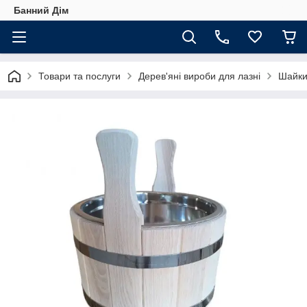
Банний Дім
Товари та послуги
Дерев'яні вироби для лазні
Шайки 