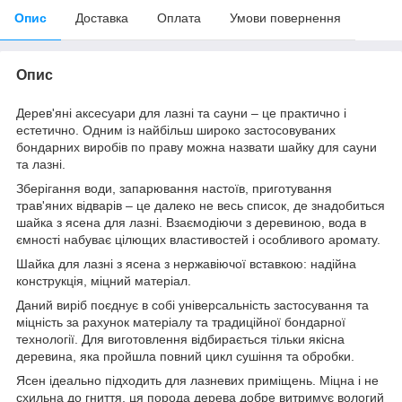
Опис
Доставка
Оплата
Умови повернення
Опис
Дерев'яні аксесуари для лазні та сауни – це практично і
естетично. Одним із найбільш широко застосовуваних
бондарних виробів по праву можна назвати шайку для сауни
та лазні.
Зберігання води, запарювання настоїв, приготування
трав'яних відварів – це далеко не весь список, де знадобиться
шайка з ясена для лазні. Взаємодіючи з деревиною, вода в
ємності набуває цілющих властивостей і особливого аромату.
Шайка для лазні з ясена з нержавіючої вставкою: надійна
конструкція, міцний матеріал.
Даний виріб поєднує в собі універсальність застосування та
міцність за рахунок матеріалу та традиційної бондарної
технології. Для виготовлення відбирається тільки якісна
деревина, яка пройшла повний цикл сушіння та обробки.
Ясен ідеально підходить для лазневих приміщень. Міцна і не
схильна до гниття, ця порода дерева добре витримує вологий