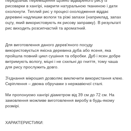
передбачає переміщення щойно відвареного рису із
рисоварки в хангірі, накрити натуральною тканиною і дати
охолонути. Теплий рис у процесі охолодження віддає
деревині надлишки вологи та різкі запахи (наприклад, запах
оцту, який використовують як рисову заправку). В результаті
рис виходить розсипчастий та ароматний.
Для виготовлення даного дерев'яного посуду
використовується якісна деревина дуба або ясеня, яка
пройшла повний цикл сушіння та обробки. Дуб і ясен добре
витримують вологу, міцні і не схильні до гниття, тому чаша
для рису прослужить довго.
З'єднання мікрошип дозволяє виключити використання клею.
Скріплення – двома обручами з нержавіючої сталі.
Ми пропонуємо хангірі діаметром від 39 см до 72 см. На
замовлення можливе виготовлення виробу в будь-якому
розмірі.
ХАРАКТЕРИСТИКИ: