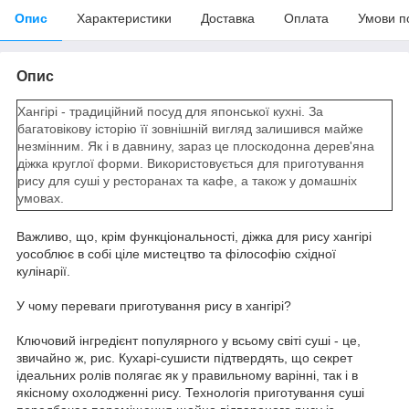
Опис
Характеристики
Доставка
Оплата
Умови п
Опис
Хангірі - традиційний посуд для японської кухні. За
багатовікову історію її зовнішній вигляд залишився майже
незмінним. Як і в давнину, зараз це плоскодонна дерев'яна
діжка круглої форми. Використовується для приготування
рису для суші у ресторанах та кафе, а також у домашніх
умовах.
Важливо, що, крім функціональності, діжка для рису хангірі
уособлює в собі ціле мистецтво та філософію східної
кулінарії.
У чому переваги приготування рису в хангірі?
Ключовий інгредієнт популярного у всьому світі суші - це,
звичайно ж, рис. Кухарі-сушисти підтвердять, що секрет
ідеальних ролів полягає як у правильному варінні, так і в
якісному охолодженні рису. Технологія приготування суші