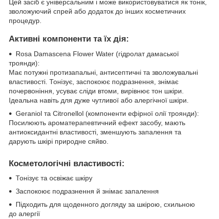
Цей засіб є універсальним і може використовуватися як тонік,
зволожуючий спрей або додаток до інших косметичних
процедур.
Активні компоненти та їх дія:
Rosa Damascena Flower Water (гідролат дамаської
троянди):
Має потужні протизапальні, антисептичні та зволожувальні
властивості. Тонізує, заспокоює подразнення, знімає
почервоніння, усуває сліди втоми, вирівнює тон шкіри.
Ідеальна навіть для дуже чутливої або алергічної шкіри.
Geraniol та Citronellol (компоненти ефірної олії троянди):
Посилюють ароматерапевтичний ефект засобу, мають
антиоксидантні властивості, зменшують запалення та
дарують шкірі природне сяйво.
Косметологічні властивості:
Тонізує та освіжає шкіру
Заспокоює подразнення й знімає запалення
Підходить для щоденного догляду за шкірою, схильною
до алергії