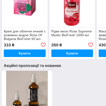
Крем для обличчя нічний з
Рідке мило Rose Supreme
Маск
рожевою водою Rose Of
Mystic BioFresh 1000 мл
живи
Bulgaria BioFresh 50 мл
Rose
310
260
430
₴
₴
Купити
Купити
Акційні пропозиції та новинки