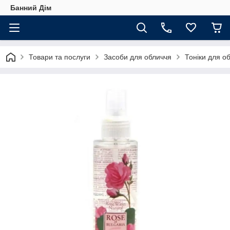
Банний Дім
Товари та послуги
Засоби для обличчя
Тоніки для о