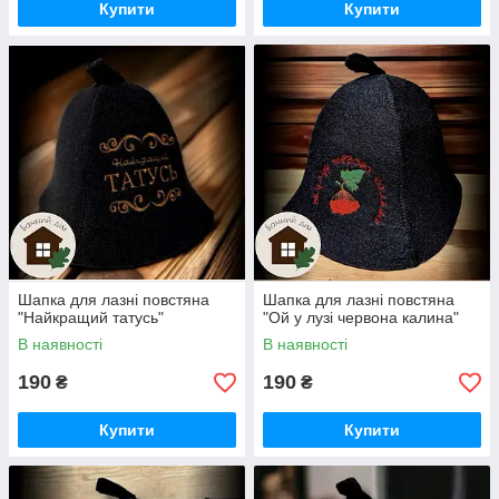
Купити
Купити
Шапка для лазні повстяна
Шапка для лазні повстяна
"Найкращий татусь"
"Ой у лузі червона калина"
В наявності
В наявності
190
190
₴
₴
Купити
Купити