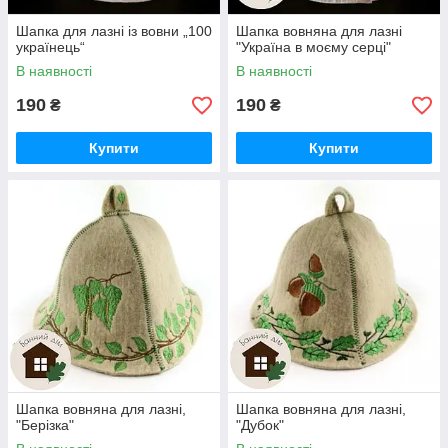
Шапка для лазні із вовни „100
Шапка вовняна для лазні
українець“
"Україна в моєму серцi"
В наявності
В наявності
190
190
₴
₴
Купити
Купити
Шапка вовняна для лазні,
Шапка вовняна для лазні,
"Берізка"
"Дубок"