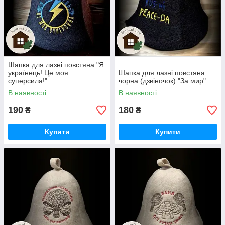
Шапка для лазні повстяна "Я
українець! Це моя
Шапка для лазні повстяна
суперсила!"
чорна (дзвіночок) "За мир"
В наявності
В наявності
190
180
₴
₴
Купити
Купити