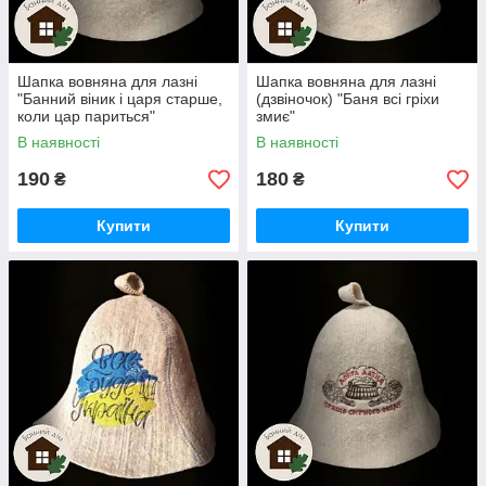
Шапка вовняна для лазні
Шапка вовняна для лазні
"Банний віник і царя старше,
(дзвіночок) "Баня всі гріхи
коли цар париться"
змиє"
В наявності
В наявності
190
180
₴
₴
Купити
Купити