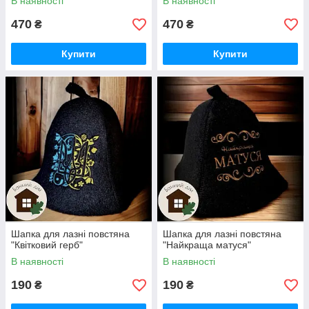
В наявності
В наявності
470
470
₴
₴
Купити
Купити
Шапка для лазні повстяна
Шапка для лазні повстяна
"Квітковий герб"
"Найкраща матуся"
В наявності
В наявності
190
190
₴
₴