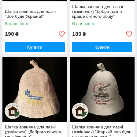
Шапка вовняна для лазні
Шапка вовняна для лазні
(дзвіночок) "Добра лазня
"Все буде Україна!"
краще ситного обіду"
В наявності
В наявності
190
180
₴
₴
Купити
Купити
Шапка вовняна для лазні
Шапка вовняна для лазні
(дзвіночок) "Доброго вечора,
(дзвіночок) "Жаркий пар будь
ми з України"
яку недугу зцілить "