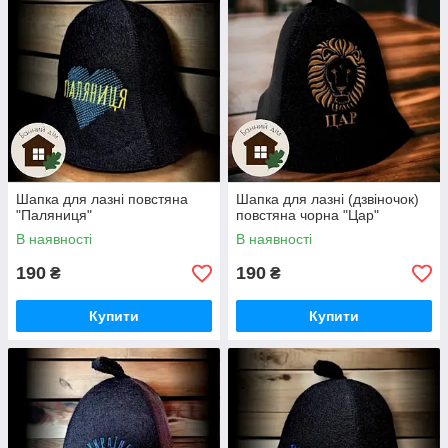
Шапка для лазні повстяна
Шапка для лазні (дзвіночок)
"Паляниця"
повстяна чорна "Цар"
В наявності
В наявності
190
190
₴
₴
Купити
Купити