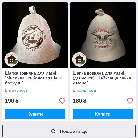
Шапка вовняна для лазні
Шапка вовняна для лазні
"Мисливці, риболови та інші
(дзвіночок) "Найкраща сауна
брехуни"
у мене"
В наявності
В наявності
190
180
₴
₴
Купити
Купити
Показати ще