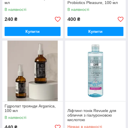
мл
Probiotics Pleasure, 100 мл
В наявності
В наявності
240
400
₴
₴
Купити
Купити
Гідролат троянди Arganica,
100 мл
Ліфтинг-тонік Revuele для
обличчя з гіалуроновою
В наявності
кислотою
440
Немає в наявності
₴