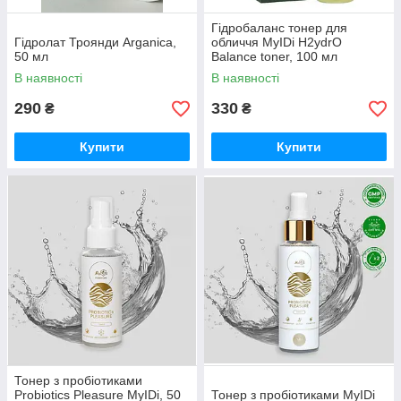
Гідробаланс тонер для
Гідролат Троянди Arganica,
обличчя MyIDi H2ydrO
50 мл
Balance toner, 100 мл
В наявності
В наявності
290
330
₴
₴
Купити
Купити
Тонер з пробіотиками
Probiotics Pleasure MyIDi, 50
Тонер з пробіотиками MyIDi