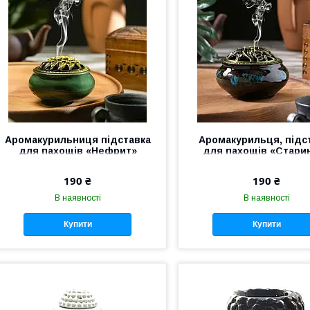
Аромакурильниця підставка
Аромакурильця, підс
для пахощів «Нефрит»
для пахощів «Стари
кераміка, зелена
синя
190 ₴
190 ₴
В наявності
В наявності
Купити
Купити