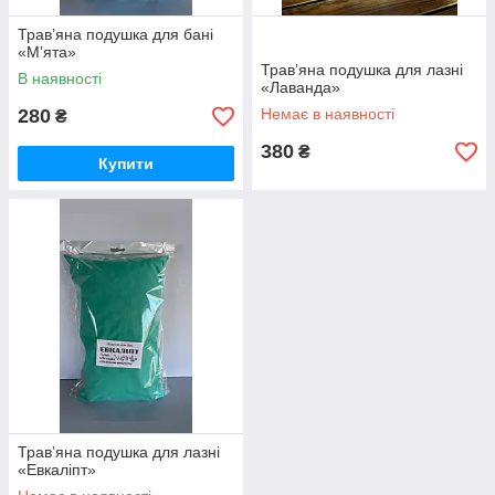
Травʼяна подушка для бані
«Мʼята»
Травʼяна подушка для лазні
В наявності
«Лаванда»
280
Немає в наявності
₴
380
₴
Купити
Травʼяна подушка для лазні
«Евкаліпт»