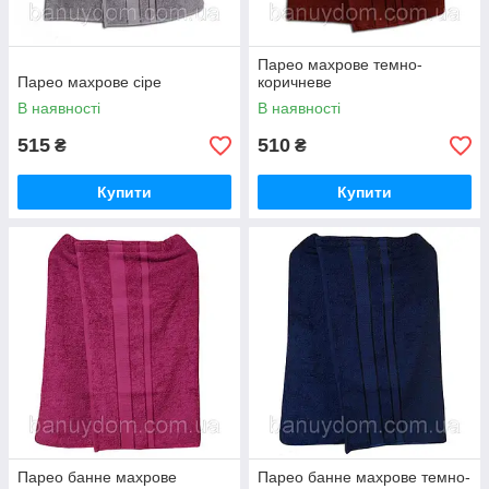
Парео махрове темно-
Парео махрове сіре
коричневе
В наявності
В наявності
515
510
₴
₴
Купити
Купити
Парео банне махрове
Парео банне махрове темно-