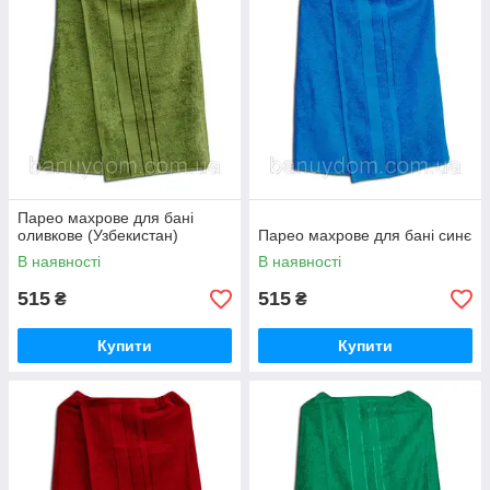
Парео махрове для бані
оливкове (Узбекистан)
Парео махрове для бані синє
В наявності
В наявності
515
515
₴
₴
Купити
Купити